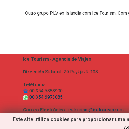
Outro grupo PLV en Islandia com Ice Tourism. Com g
Ice Tourism · Agencia de Viajes
Dirección:
Sídumúli 29 Reykjavík 108
Teléfonos:
00 354 5888900
00 354 6973085
Correo Electrónico:
icetourism@icetourism.com
Este
site
utiliza
cookies
para
proporcionar
uma
Ao