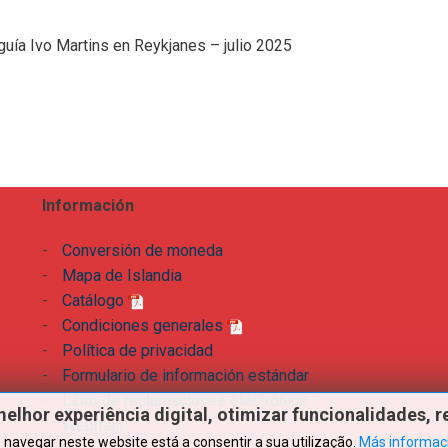
uía Ivo Martins en Reykjanes – julio 2025
Información
-
Conversión de moneda
-
Mapa de Islandia
-
Catálogo
-
Condiciones generales
-
Política de privacidad
-
Formulario de información estándar
-
Libro de reclamaciones electrónico
melhor
experiência
digital,
otimizar
funcionalidades,
r
-
Webmail
 navegar neste website está a consentir a sua utilização.
Más informac