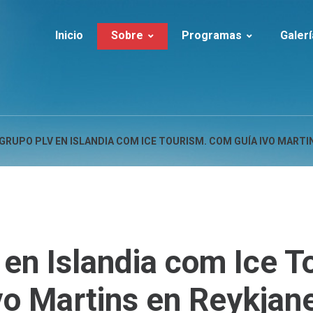
Inicio
Sobre
Programas
Galerí
Sobre a Ice Tourism
Islandia | Verano
Islandia
Servicios
Islandia | Invierno
Clientes en I
Cronología
Islandia | Aventura
Groenlandia
GRUPO PLV EN ISLANDIA COM ICE TOURISM. COM GUÍA IVO MARTI
FAQs
Islandia | Actividades
LUXURY
Groenlandia
en
Islandia
com
Ice
T
vo
Martins
en
Reykjan