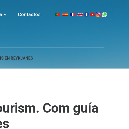
a
Contactos
|
slandia
NS EN REYKJANES
ourism.
Com
guía
es