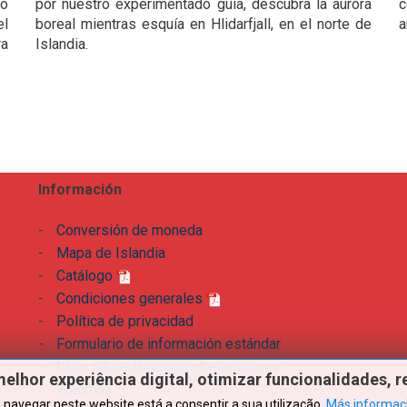
ro
por nuestro experimentado guía, descubra la aurora
c
el
boreal mientras esquía en Hlidarfjall, en el norte de
a
ra
Islandia.
Información
-
Conversión de moneda
-
Mapa de Islandia
-
Catálogo
-
Condiciones generales
-
Política de privacidad
-
Formulario de información estándar
-
Libro de reclamaciones electrónico
melhor
experiência
digital,
otimizar
funcionalidades,
r
-
Webmail
 navegar neste website está a consentir a sua utilização.
Más informac