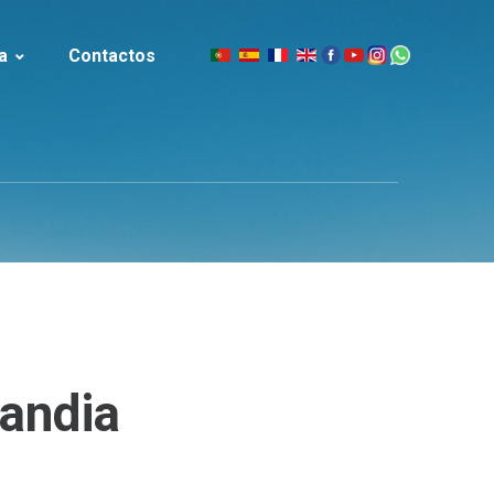
a
Contactos
|
slandia
landia