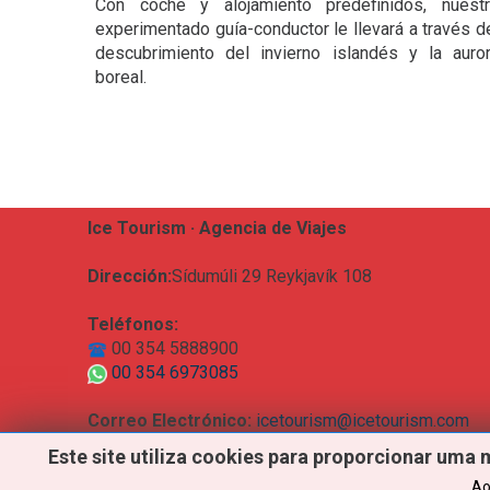
Con coche y alojamiento predefinidos, nuest
experimentado guía-conductor le llevará a través d
descubrimiento del invierno islandés y la auro
boreal.
Ice Tourism · Agencia de Viajes
Dirección:
Sídumúli 29 Reykjavík 108
Teléfonos:
00 354 5888900
00 354 6973085
Correo Electrónico:
icetourism@icetourism.com
Este
site
utiliza
cookies
para
proporcionar
uma
Ao