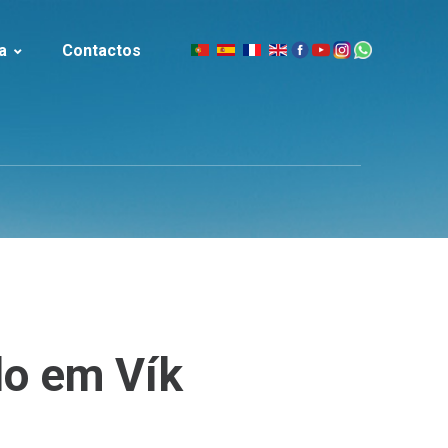
a
Contactos
|
slândia
lo
em
Vík