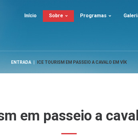
Início
Sobre
Programas
Galeri
Sobre a Ice Tourism
Islândia | Verão
Islândia
Serviços
Islândia | Inverno
Clientes na I
Cronologia
Islândia | Aventura
Gronelândia
ENTRADA
|
ICE TOURISM EM PASSEIO A CAVALO EM VÍK
FAQs
Iceland | Activities
LUXURY
Gronelândia
ism
em
passeio
a
cava