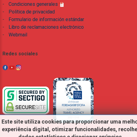
-
Condiciones generales
-
Política de privacidad
-
Formulario de información estándar
-
Libro de reclamaciones electrónico
-
Webmail
Redes sociales
Este
site
utiliza
cookies
para
proporcionar
uma
melh
experiência
digital,
otimizar
funcionalidades,
recolh
dados
estatísticos
e
direcionar
anúncios.