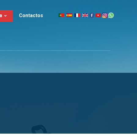
a
Contactos
|
slândia