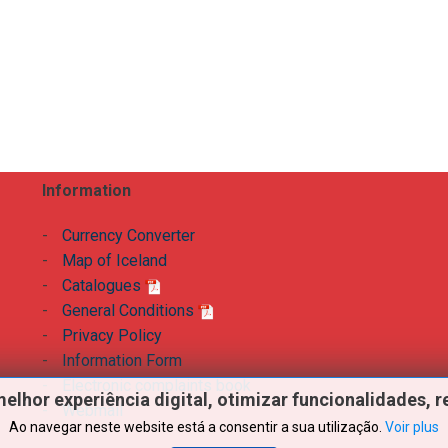
Information
-
Currency Converter
-
Map of Iceland
-
Catalogues
-
General Conditions
-
Privacy Policy
-
Information Form
-
Electronic complaints book
melhor
experiência
digital,
otimizar
funcionalidades,
r
-
Webmail
Ao navegar neste website está a consentir a sua utilização.
Voir plus