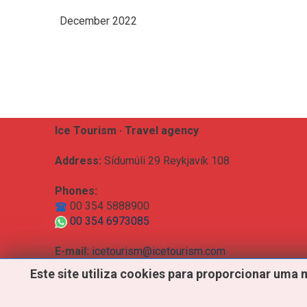
December 2022
Ice Tourism · Travel agency
Address:
Sídumúli 29 Reykjavík 108
Phones:
00 354 5888900
00 354 6973085
E-mail:
icetourism@icetourism.com
Este
site
utiliza
cookies
para
proporcionar
uma