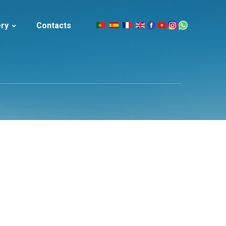
ery
Contacts
|
celand