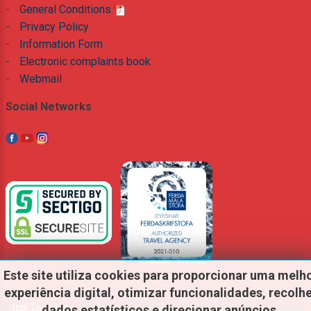
-
General Conditions
-
Privacy Policy
-
Information Form
-
Electronic complaints book
-
Webmail
Social Networks
Este
site
utiliza
cookies
para
proporcionar
uma
melh
experiência
digital,
otimizar
funcionalidades,
recolh
©
Ice Tourism
- Agência de Viagens - Travel Agency - Agencia
dados
estatísticos
e
direcionar
anúncios.