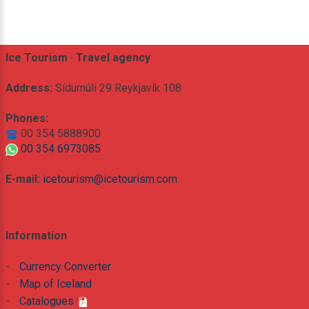
Ice Tourism · Travel agency
Address:
Sídumúli 29 Reykjavík 108
Phones:
00 354 5888900
00 354 6973085
E-mail:
icetourism@icetourism.com
Information
-
Currency Converter
-
Map of Iceland
-
Catalogues