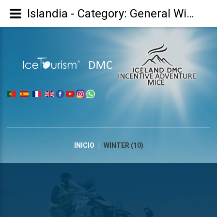
Islandia - Category: General Winter/Inverno Geral/Invierno general - Image: Winter (10)
|
INICIO
|
WINTER (10)
FB