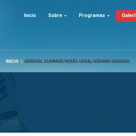
Inicio
Sobre
Programas
Galerí
Sobre a Ice Tourism
Islandia | Verano
Islandia
Servicios
Islandia | Invierno
Clientes en I
Cronología
Islandia | Aventura
Groenlandia
INICIO
|
GENERAL SUMMER/VERÃO GERAL/VERANO GENERAL
FAQs
Islandia | Actividades
LUXURY
Groenlandia