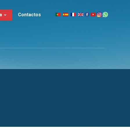
a
Contactos
|
slandia