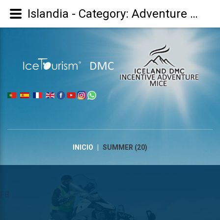
Islandia - Category: Adventure Summer/Aventura Verão : Verano - Image: Summer (20)
|
INICIO
|
SUMMER (20)
FB